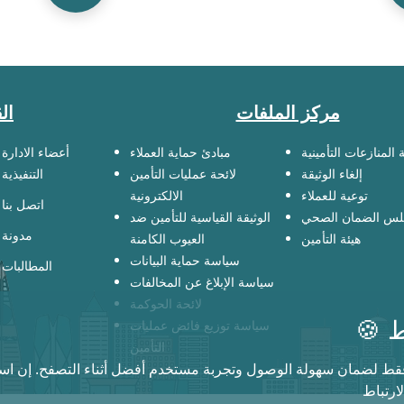
مة
مركز الملفات
أعضاء الادارة
مبادئ حماية العملاء
لجنة المنازعات التأم
التنفيذية
لائحة عمليات التأمين
إلغاء الوثيقة
الالكترونية
توعية للعملاء
اتصل بنا
الوثيقة القياسية للتأمين ضد
مجلس الضمان ال
مدونة
العيوب الكامنة
هيئة التأمين
سياسة حماية البيانات
المطالبات
سياسة الإبلاغ عن المخالفات
لائحة الحوكمة
سياسة توزيع فائض عمليات

التأمين
اسطة هذا الموقع هو فقط لضمان سهولة الوصول وتجربة مستخدم أفضل 
لهذا ا