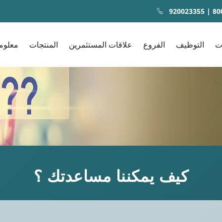
920023355 | 80
ت
التوظيف
الفروع
علاقات المستثمرين
المنتجات
معلوم
كيف يمكننا مساعدتك ؟