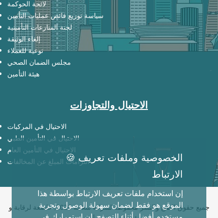
لائحة الحوكمة
سياسة توزيع فائض عمليات التأمين
لجنة المنازعات التأمينية
إلغاء الوثيقة
توعية للعملاء
مجلس الضمان الصحي
هيئة التأمين
الاحتيال والتجاوزات
الاحتيال في المركبات
الاحتيال في التأمين الطبي
الاحتيال في التأمين العام
🍪 الخصوصية وملفات تعريف
التزامات المبلغ عن المخالفات
الارتباط
إن استخدام ملفات تعريف الارتباط بواسطة هذا
الموقع هو فقط لضمان سهولة الوصول وتجربة
جميع حقوق الطبع والنشر محفوظة لشركة سلامة 2026, خاضعة لرقابة و
مستخدم أفضل أثناء التصفح. إن استمرارك في