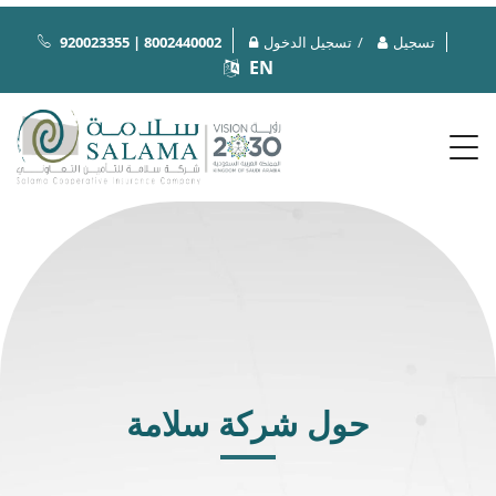
تسجيل
تسجيل الدخول
920023355 | 8002440002
EN
حول شركة سلامة