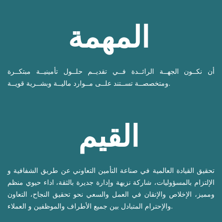
المهمة
أن نكــون الجهــة الرائــدة فــي تقديــم حلــول تأمينيــة مبتكــرة
ومتخصصــة تســتند علــى مــوارد ماليــة وبشــرية قويــة.
القيم
تحقيق القيادة العالمية في صناعة التأمين التعاوني عن طريق الشفافية و
الإلتزام بالمسؤوليات، شاركة نزيهة وإدارة جديرة بالثقة، اداء حيوي منظم
ومميز، الإخلاص والإتقان في العمل والسعي نحو تحقيق النجاح، التعاون
والإحترام المتبادل بين جميع الأطراف والموظفين و العملاء.