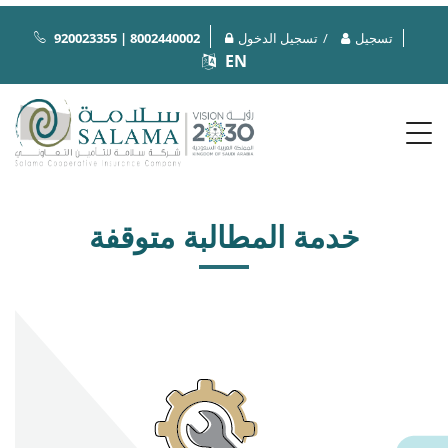
تسجيل
تسجيل الدخول
920023355 | 8002440002
EN
خدمة المطالبة متوقفة